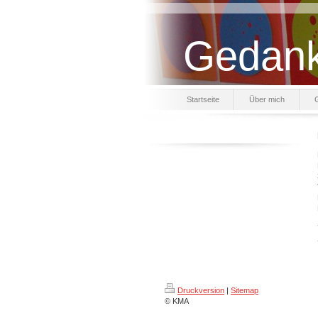
Gedank
Startseite
Über mich
G
Druckversion
|
Sitemap
© KMA