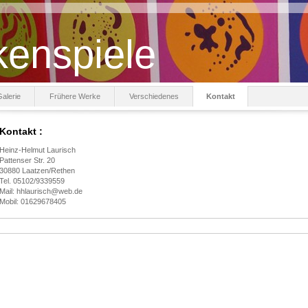
enspiele
alerie
Frühere Werke
Verschiedenes
Kontakt
Kontakt :
Heinz-Helmut Laurisch
Pattenser Str. 20
30880 Laatzen/Rethen
Tel. 05102/9339559
Mail: hhlaurisch@web.de
Mobil: 01629678405